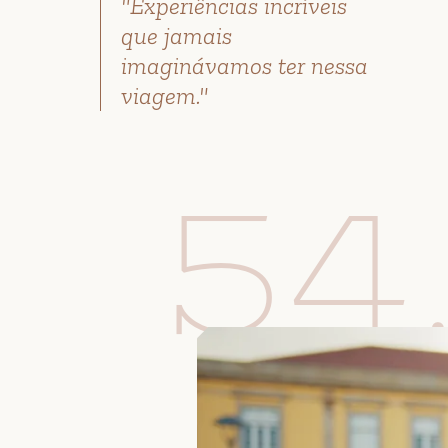
"Experiências incríveis
que jamais
imaginávamos ter nessa
viagem."
54