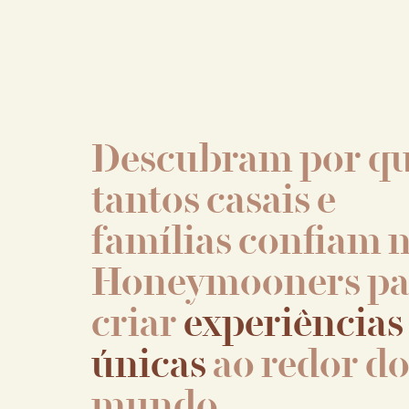
Descubram por q
tantos casais e
famílias confiam 
Honeymooners pa
criar
experiências
únicas
ao redor d
mundo.