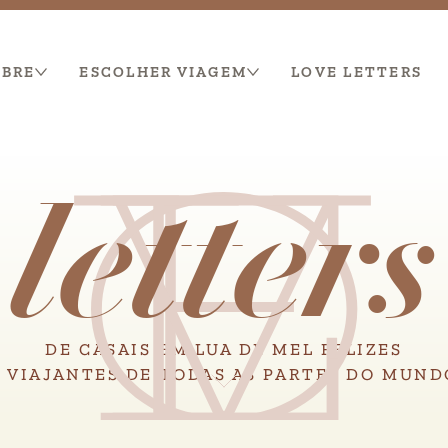
OBRE
ESCOLHER VIAGEM
LOVE LETTERS
O
V
E
L
l
e
t
t
e
r
s
DE CASAIS EM LUA DE MEL FELIZES
E VIAJANTES DE TODAS AS PARTES DO MUND