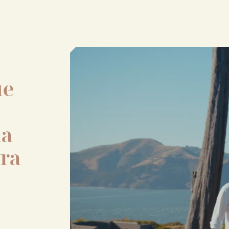
ue
na
ra
o