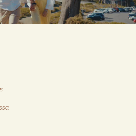
s
ssa