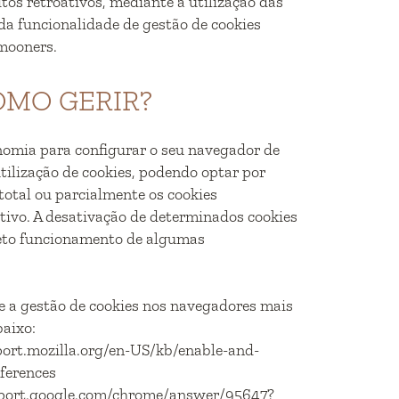
os retroativos, mediante a utilização das
da funcionalidade de gestão de cookies
mooners.
COMO GERIR?
nomia para configurar o seu navegador de
utilização de cookies, podendo optar por
 total ou parcialmente os cookies
tivo. A desativação de determinados cookies
eto funcionamento de algumas
e a gestão de cookies nos navegadores mais
baixo:
pport.mozilla.org/en-US/kb/enable-and-
ferences
pport.google.com/chrome/answer/95647?